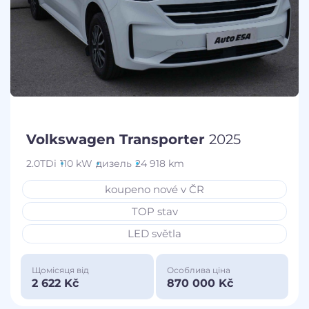
Volkswagen Transporter
2025
2.0TDi
110 kW
дизель
24 918 km
koupeno nové v ČR
TOP stav
LED světla
Щомісяця від
Особлива ціна
2 622 Kč
870 000 Kč