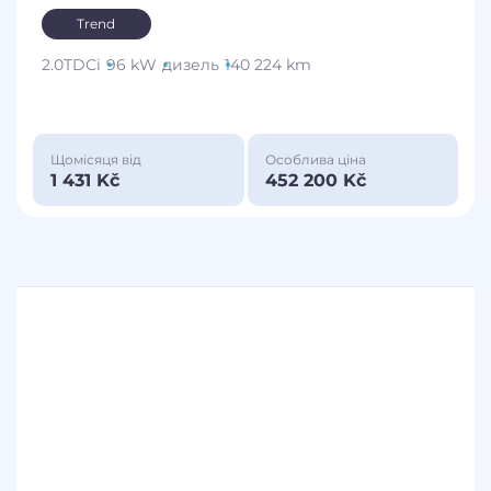
Trend
2.0TDCi
96 kW
дизель
140 224 km
Щомісяця від
Особлива ціна
1 431 Kč
452 200 Kč