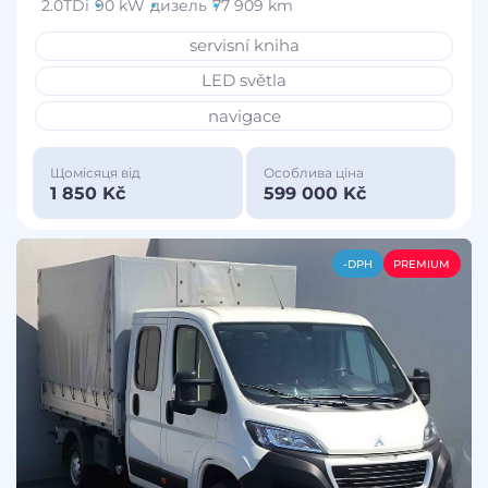
2.0TDi
90 kW
дизель
77 909 km
servisní kniha
LED světla
navigace
Щомісяця від
Особлива ціна
1 850 Kč
599 000 Kč
-DPH
PREMIUM