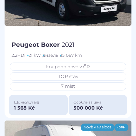
Peugeot Boxer
2021
2.2HDi
121 kW
дизель
35 067 km
koupeno nové v ČR
TOP stav
7 míst
Щомісяця від
Особлива ціна
1 568 Kč
500 000 Kč
NOVĚ V NABÍDCE
-DPH