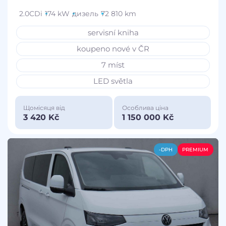
2.0CDi
174 kW
дизель
72 810 km
servisní kniha
koupeno nové v ČR
7 míst
LED světla
Щомісяця від
Особлива ціна
3 420 Kč
1 150 000 Kč
-DPH
PREMIUM