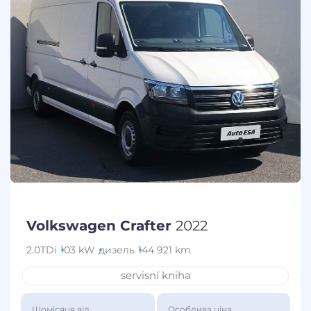
Volkswagen Crafter
2022
2.0TDi
103 kW
дизель
144 921 km
servisní kniha
Щомісяця від
Особлива ціна