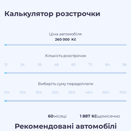
Калькулятор розстрочки
Ціна автомобіля
260 000
Kč
Кількість розстрочок
12
24
36
48
60
72
84
96
Виберіть суму передоплати
0%
10%
15%
25%
35%
45%
55%
70%
60
місяці
1 887 Kč
щомісячно
Рекомендовані автомобілі