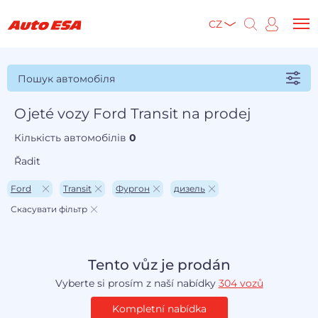
CZ
Пошук автомобіля
Ojeté vozy Ford Transit na prodej
Кількість автомобілів
0
Řadit
Ford
Transit
Фургон
дизель
Скасувати фільтр
Tento vůz je prodán
Vyberte si prosím z naší nabídky
304 vozů
Kompletní nabídka