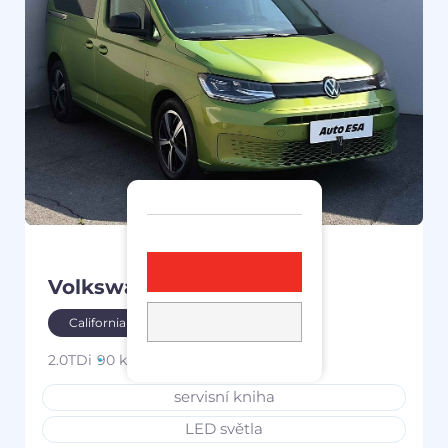
Volkswagen Caddy
2021
California
2.0TDi
90 kW
дизель
77 909 km
servisní kniha
LED světla