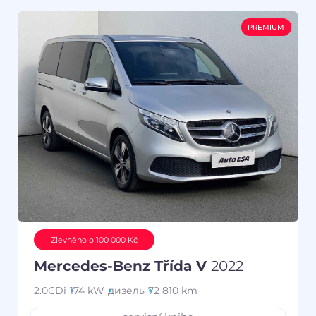
PREMIUM
Zlevněno o 100 000 Kč
Mercedes-Benz Třída V
2022
2.0CDi
174 kW
дизель
72 810 km