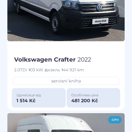
Volkswagen Crafter
2022
2.0TDi
103 kW
дизель
144 921 km
servisní kniha
Щомісяця від
Особлива ціна
1 514 Kč
481 200 Kč
-DPH