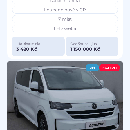
servisní kniha
koupeno nové v ČR
7 míst
LED světla
Щомісяця від
Особлива ціна
3 420 Kč
1 150 000 Kč
-DPH
PREMIUM