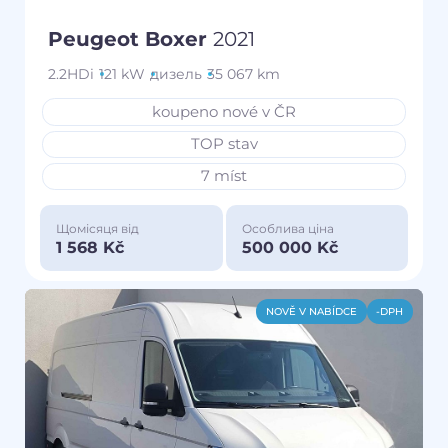
Peugeot Boxer
2021
2.2HDi
121 kW
дизель
35 067 km
koupeno nové v ČR
TOP stav
7 míst
Щомісяця від
Особлива ціна
1 568 Kč
500 000 Kč
NOVĚ V NABÍDCE
-DPH