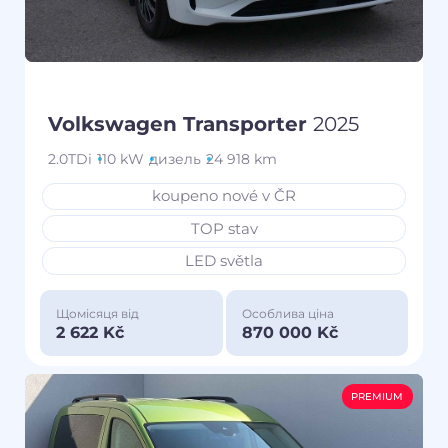
Volkswagen Transporter
2025
2.0TDi
110 kW
дизель
24 918 km
koupeno nové v ČR
TOP stav
LED světla
Щомісяця від
Особлива ціна
2 622 Kč
870 000 Kč
PREMIUM