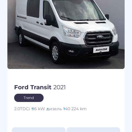
Ford Transit
2021
Trend
2.0TDCi
96 kW
дизель
140 224 km