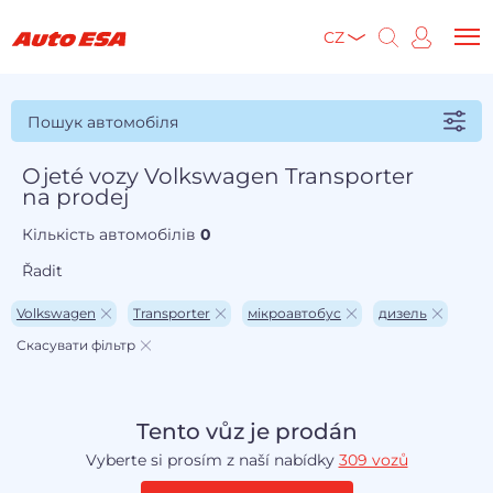
CZ
Пошук автомобіля
Ojeté vozy Volkswagen Transporter
na prodej
Кількість автомобілів
0
Řadit
Volkswagen
Transporter
мікроавтобус
дизель
Скасувати фільтр
Tento vůz je prodán
Vyberte si prosím z naší nabídky
309 vozů