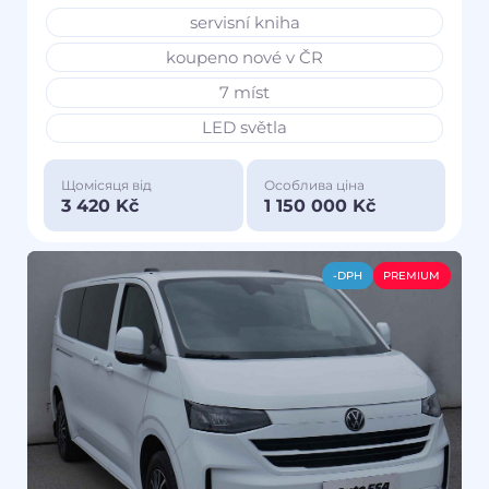
servisní kniha
koupeno nové v ČR
7 míst
LED světla
Щомісяця від
Особлива ціна
3 420 Kč
1 150 000 Kč
-DPH
PREMIUM