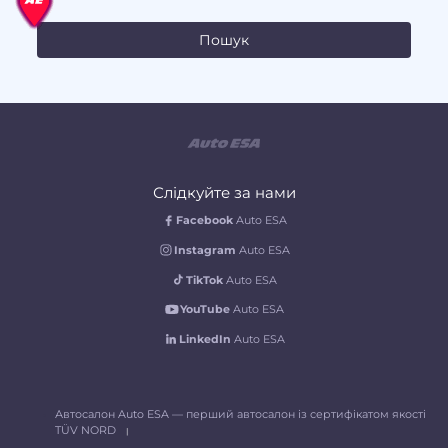
Слідкуйте за нами
Facebook
Auto ESA
Instagram
Auto ESA
TikTok
Auto ESA
YouTube
Auto ESA
LinkedIn
Auto ESA
Автосалон Auto ESA — перший автосалон із сертифікатом якості
TÜV NORD