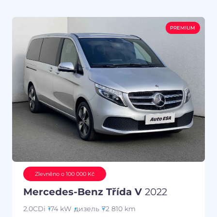
PREMIUM
Zlevněno o 100 000 Kč
Mercedes-Benz Třída V
2022
2.0CDi
174 kW
дизель
72 810 km