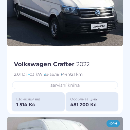
Volkswagen Crafter
2022
2.0TDi
103 kW
дизель
144 921 km
servisní kniha
Щомісяця від
Особлива ціна
1 514 Kč
481 200 Kč
-DPH