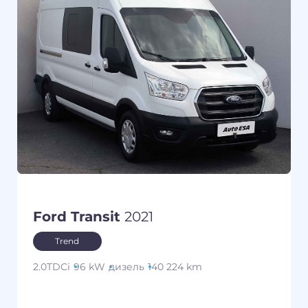
Ford Transit
2021
Trend
2.0TDCi
96 kW
дизель
140 224 km