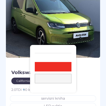
Volkswagen Caddy
2021
California
2.0TDi
90 kW
дизель
77 909 km
servisní kniha
LED světla