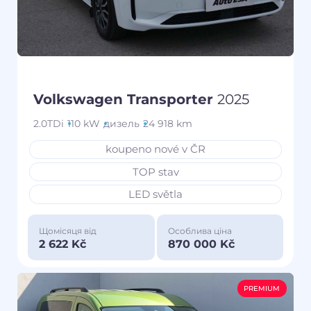
Volkswagen Transporter
2025
2.0TDi
110 kW
дизель
24 918 km
koupeno nové v ČR
TOP stav
LED světla
Щомісяця від
Особлива ціна
2 622 Kč
870 000 Kč
PREMIUM