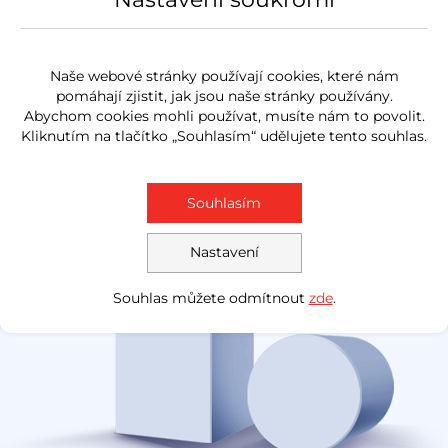
1 ...
3
4
5
Naše webové stránky používají cookies, které nám
pomáhají zjistit, jak jsou naše stránky používány.
Abychom cookies mohli používat, musíte nám to povolit.
Kliknutím na tlačítko „Souhlasím“ udělujete tento souhlas.
Souhlasím
Nastavení
První a jediný
Souhlas můžete odmítnout
zde
.
certifikovaný prodejce ojetých vozů