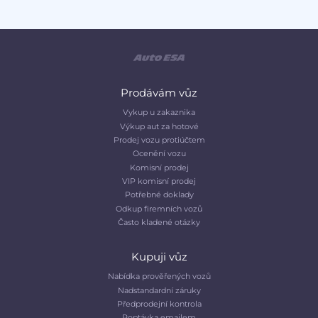
Prodávám vůz
Vykup u zakaznika
Výkup aut za hotové
Prodej vozu protiúčtem
Ocenění vozu
Komisní prodej
VIP komisní prodej
Potřebné doklady
Odkup firemních vozů
Často kladené otázky
Kupuji vůz
Nabídka prověřených vozů
Nadstandardní záruky
Předprodejní kontrola
Poptávka emailem