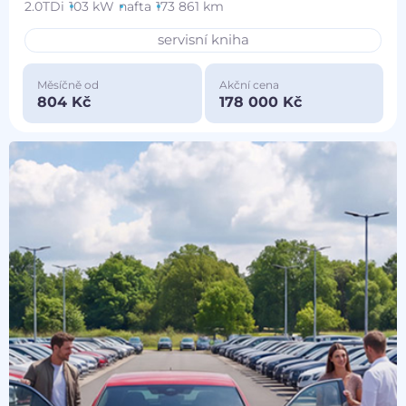
2.0TDi
103 kW
nafta
173 861 km
servisní kniha
Měsíčně od
Akční cena
804 Kč
178 000 Kč