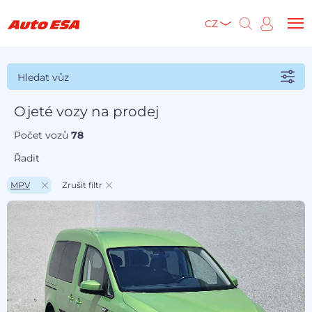
CZ
Hledat vůz
Ojeté vozy na prodej
Počet vozů
78
Řadit
MPV
Zrušit filtr