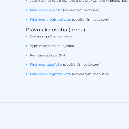
Jeden doklad totožnosti (občanský průkaz, řidičský průkaz, pas)
Plná moc kupujícího
(s ověřeným podpisem)
Plná moc k registraci vozu
(s ověřeným podpisem)
Právnická osoba (firma)
Občanský průkaz jednatele
Výpis z obchodního rejstříku
Registrace plátce DPH
Plná moc kupujícího
(s ověřeným podpisem)
Plná moc k registraci vozu
(s ověřeným podpisem)