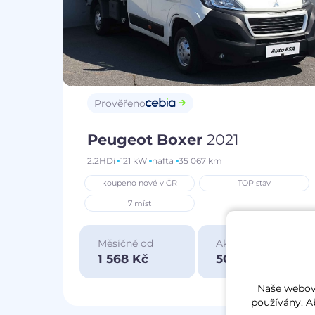
Prověřeno
Peugeot Boxer
2021
2.2HDi
121 kW
nafta
35 067 km
koupeno nové v ČR
TOP stav
7 míst
Měsíčně od
Akční cena
1 568 Kč
500 000 Kč
Naše webové
používány. A