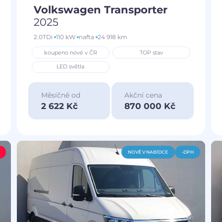
Volkswagen Transporter
2025
2.0TDi
110 kW
nafta
24 918 km
koupeno nové v ČR
TOP stav
LED světla
Měsíčně od
Akční cena
2 622 Kč
870 000 Kč
NOVĚ V NABÍDCE
-DPH