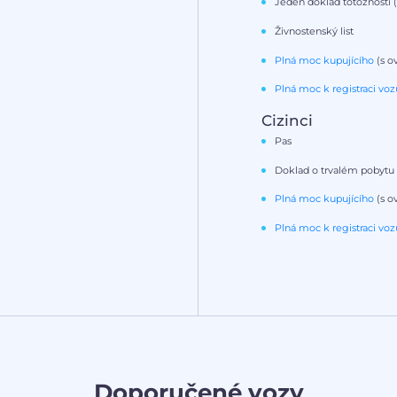
Jeden doklad totožnosti (
Živnostenský list
Plná moc kupujícího
(s o
Plná moc k registraci voz
Cizinci
Pas
Doklad o trvalém pobytu
Plná moc kupujícího
(s o
Plná moc k registraci voz
Doporučené vozy