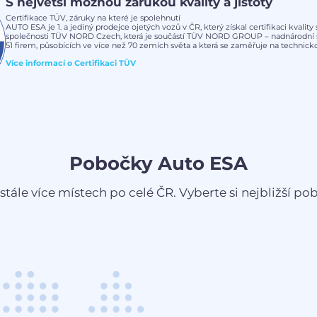
S největší možnou zárukou kvality a jistoty
Certifikace TÜV, záruky na které je spolehnutí
AUTO ESA je 1. a jediný prodejce ojetých vozů v ČR, který získal certifikaci kvalit
společnosti TÜV NORD Czech, která je součástí TÜV NORD GROUP – nadnárodní s
51 firem, působících ve více než 70 zemích světa a která se zaměřuje na technickou
Více informací o
Certifikaci TÜV
Pobočky Auto ESA
stále více místech po celé ČR. Vyberte si nejbližší pobo