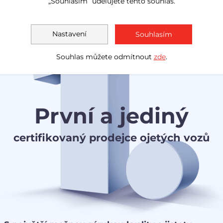
„Souhlasím“ udělujete tento souhlas.
Nastavení
Souhlasím
Souhlas můžete odmítnout
zde
.
První a jediný
certifikovaný prodejce ojetých vozů