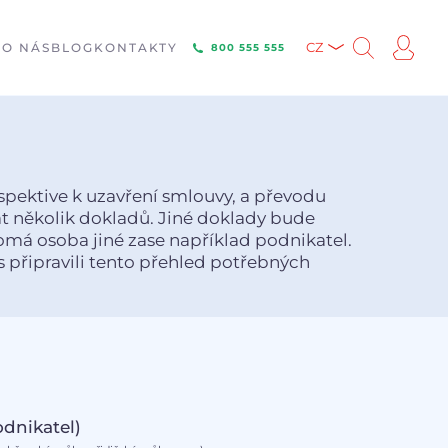
E
O NÁS
BLOG
KONTAKTY
CZ
800 555 555
spektive k uzavření smlouvy, a převodu
t několik dokladů. Jiné doklady bude
má osoba jiné zase například podnikatel.
s připravili tento přehled potřebných
odnikatel)