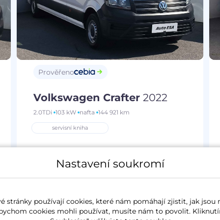
Prověřeno
Volkswagen Crafter
2022
2.0TDi
103 kW
nafta
144 921 km
servisní kniha
Nastavení soukromí
Měsíčně od
Akční cena
1 514 Kč
481 200 Kč
 stránky používají cookies, které nám pomáhají zjistit, jak jsou 
bychom cookies mohli používat, musíte nám to povolit. Kliknutí