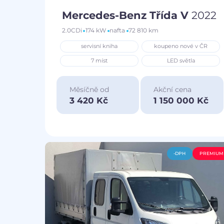
Mercedes-Benz Třída V
2022
2.0CDi
174 kW
nafta
72 810 km
servisní kniha
koupeno nové v ČR
7 míst
LED světla
Měsíčně od
Akční cena
3 420 Kč
1 150 000 Kč
-DPH
PREMIUM