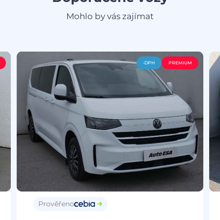
Mohlo by vás zajímat
-DPH
PREMIUM
Prověřeno