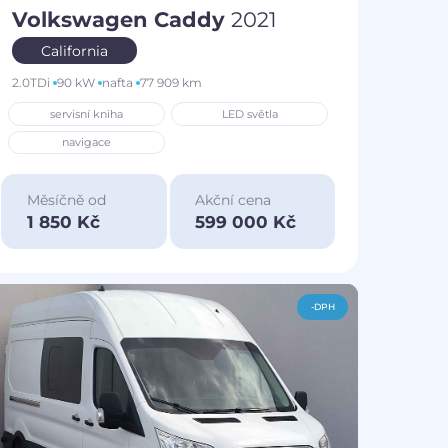
Volkswagen Caddy
2021
California
2.0TDi
90 kW
nafta
77 909 km
servisní kniha
LED světla
navigace
Měsíčně od
Akční cena
1 850 Kč
599 000 Kč
-DPH