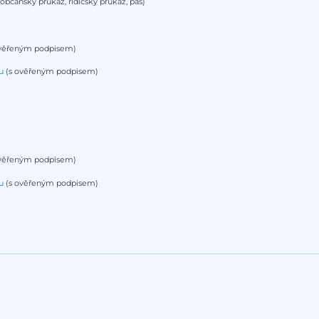
občanský průkaz, řidičský průkaz, pas)
věřeným podpisem)
u
(s ověřeným podpisem)
věřeným podpisem)
u
(s ověřeným podpisem)