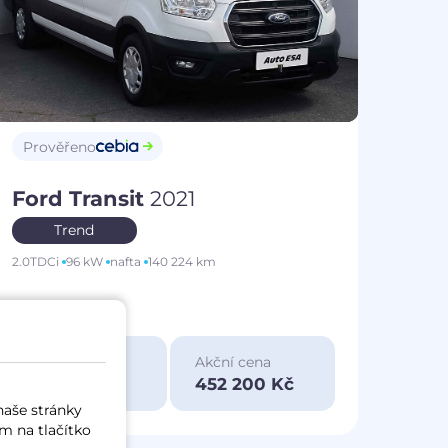
Prověřeno
Ford Transit
2021
Trend
2.0TDCi
96 kW
nafta
140 224 km
Měsíčně od
Akční cena
1 431 Kč
452 200 Kč
naše stránky
m na tlačítko