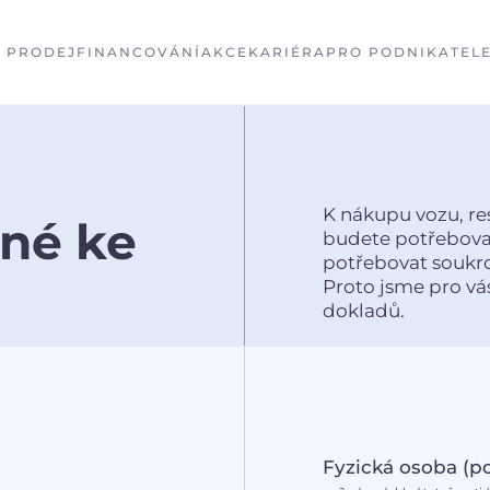
PRODEJ
FINANCOVÁNÍ
AKCE
KARIÉRA
PRO PODNIKATEL
K nákupu vozu, re
né ke
budete potřebova
potřebovat soukro
Proto jsme pro vá
dokladů.
Fyzická osoba (p