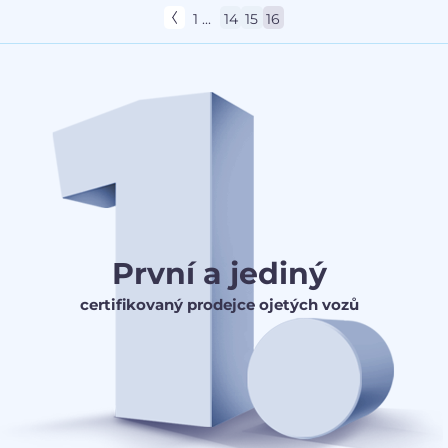
1 ...
14
15
16
První a jediný
certifikovaný prodejce ojetých vozů