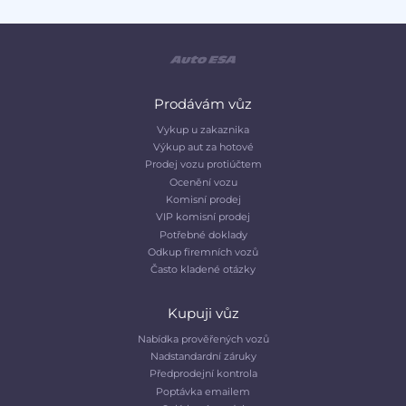
Prodávám vůz
Vykup u zakaznika
Výkup aut za hotové
Prodej vozu protiúčtem
Ocenění vozu
Komisní prodej
VIP komisní prodej
Potřebné doklady
Odkup firemních vozů
Často kladené otázky
Kupuji vůz
Nabídka prověřených vozů
Nadstandardní záruky
Předprodejní kontrola
Poptávka emailem