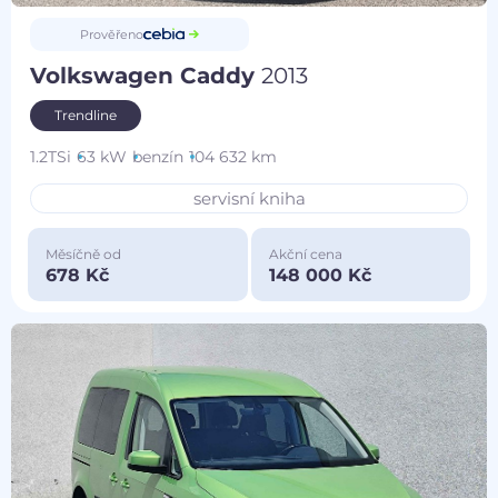
Prověřeno
Volkswagen Caddy
2013
Trendline
1.2TSi
63 kW
benzín
104 632 km
servisní kniha
Měsíčně od
Akční cena
678 Kč
148 000 Kč