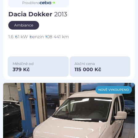
Prověřeno
Dacia Dokker
2013
Ambiance
1.6
61 kW
benzín
108 441 km
Měsíčně od
Akční cena
379 Kč
115 000 Kč
NOVĚ VYKOUPENO