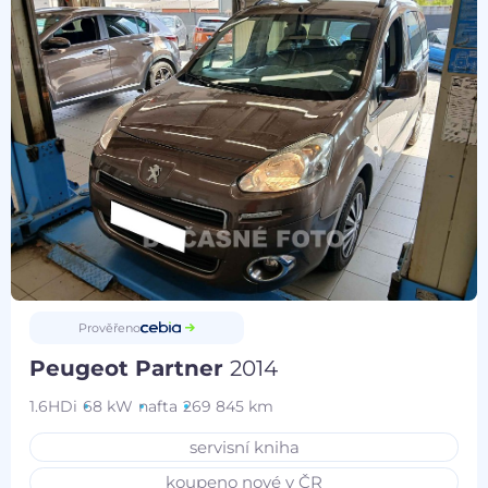
Prověřeno
Peugeot Partner
2014
1.6HDi
68 kW
nafta
269 845 km
servisní kniha
koupeno nové v ČR