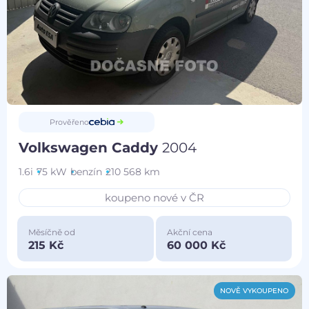
Prověřeno
Volkswagen Caddy
2004
1.6i
75 kW
benzín
210 568 km
koupeno nové v ČR
Měsíčně od
Akční cena
215 Kč
60 000 Kč
NOVĚ VYKOUPENO