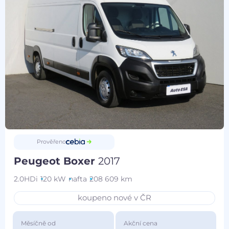
Prověřeno
Peugeot Boxer
2017
2.0HDi
120 kW
nafta
208 609 km
koupeno nové v ČR
Měsíčně od
Akční cena