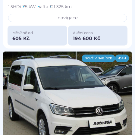
1.5HDi
75 kW
nafta
121 325 km
navigace
Měsíčně od
Akční cena
605 Kč
194 600 Kč
NOVĚ V NABÍDCE
-DPH