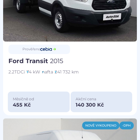
Prověřeno
Ford Transit
2015
2.2TDCi
74 kW
nafta
241 732 km
Měsíčně od
Akční cena
455 Kč
140 300 Kč
NOVĚ VYKOUPENO
-DPH