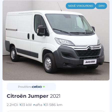
NOVĚ VYKOUPENO
-DPH
Prověřeno
Citroën Jumper
2021
2.2HDi
103 kW
nafta
101 586 km