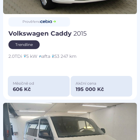
Prověřeno
Volkswagen Caddy
2015
Trendline
2.0TDi
75 kW
nafta
253 247 km
Měsíčně od
Akční cena
606 Kč
195 000 Kč