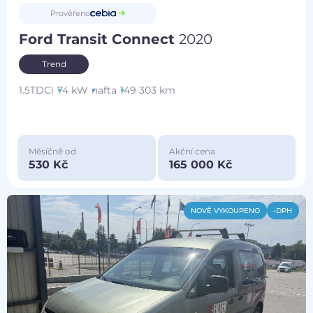
Prověřeno
Ford Transit Connect
2020
Trend
1.5TDCi
74 kW
nafta
149 303 km
Měsíčně od
Akční cena
530 Kč
165 000 Kč
NOVĚ VYKOUPENO
-DPH