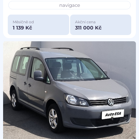
navigace
Měsíčně od
Akční cena
1 139 Kč
311 000 Kč