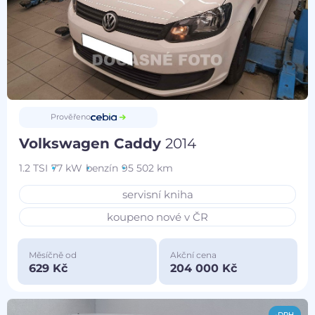
Prověřeno
Volkswagen Caddy
2014
1.2 TSI
77 kW
benzín
95 502 km
servisní kniha
koupeno nové v ČR
Měsíčně od
Akční cena
629 Kč
204 000 Kč
-DPH