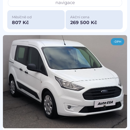
navigace
Měsíčně od
Akční cena
807 Kč
269 500 Kč
-DPH