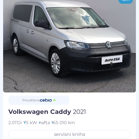
Prověřeno
Volkswagen Caddy
2021
2.0TDi
75 kW
nafta
165 010 km
servisní kniha