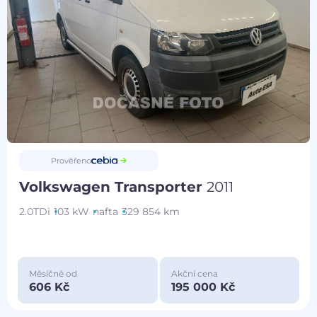
Prověřeno
Volkswagen Transporter
2011
2.0TDi
103 kW
nafta
329 854 km
Měsíčně od
Akční cena
606 Kč
195 000 Kč