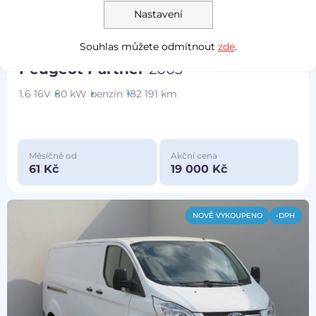
Nastavení
Prověřeno
Souhlas můžete odmítnout
zde
.
Peugeot Partner
2003
1.6 16V
80 kW
benzín
182 191 km
Měsíčně od
Akční cena
61 Kč
19 000 Kč
NOVĚ VYKOUPENO
-DPH