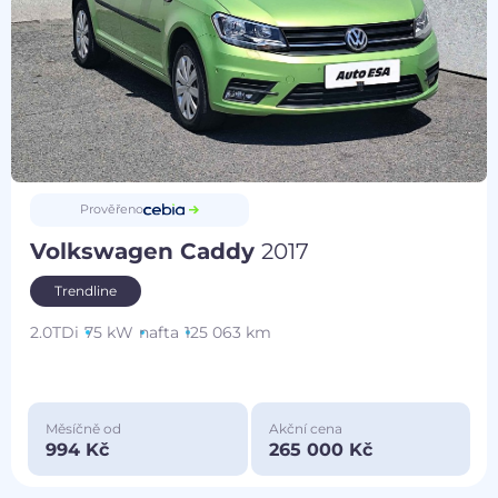
Prověřeno
Volkswagen Caddy
2017
Trendline
2.0TDi
75 kW
nafta
125 063 km
Měsíčně od
Akční cena
994 Kč
265 000 Kč