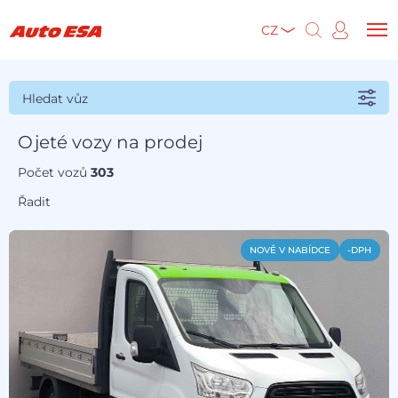
CZ
Hledat vůz
Ojeté vozy na prodej
Počet vozů
303
Řadit
NOVĚ V NABÍDCE
-DPH