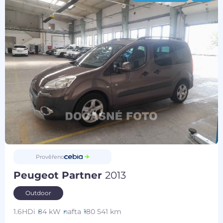
Prověřeno
Peugeot Partner
2013
Outdoor
1.6HDi
84 kW
nafta
180 541 km