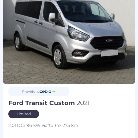
Prověřeno
Ford Transit Custom
2021
Limited
2.0TDCi
96 kW
nafta
147 275 km