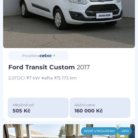
Prověřeno
Ford Transit Custom
2017
2.0TDCi
77 kW
nafta
175 173 km
Měsíčně od
Akční cena
505 Kč
160 000 Kč
NOVĚ VYKOUPENO
-DPH