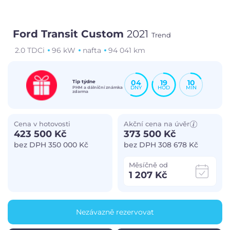
Ford Transit Custom
2021
Trend
2.0 TDCi
96 kW
nafta
94 041 km
04
19
10
Tip týdne
DNY
HOD
MIN
PHM a dálniční známka
zdarma
Cena v hotovosti
Akční cena na úvěr
423 500 Kč
373 500 Kč
bez DPH 350 000 Kč
bez DPH 308 678 Kč
Měsíčně od
1 207 Kč
Nezávazně rezervovat