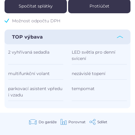
Spočítat splátky
Protiúčet
Možnost odpočtu DPH
TOP výbava
2 vyhřívaná sedadla
LED světla pro denní
svícení
multifunkční volant
nezávislé topení
parkovací asistent vpředu
tempomat
i vzadu
Do garáže
Porovnat
Sdílet