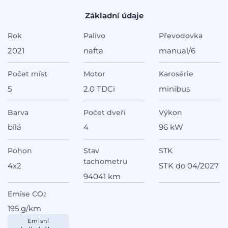
Základní údaje
Rok
Palivo
Převodovka
2021
nafta
manual/6
Počet míst
Motor
Karosérie
5
2.0 TDCi
minibus
Barva
Počet dveří
Výkon
bílá
4
96 kW
Pohon
Stav
STK
tachometru
4x2
STK do 04/2027
94041 km
Emise CO
2
195 g/km
Emisní