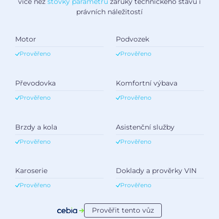
více než
stovky parametrů
záruky technického stavu i
právních náležitostí
Motor
Podvozek
Prověřeno
Prověřeno
Převodovka
Komfortní výbava
Prověřeno
Prověřeno
Brzdy a kola
Asistenční služby
Prověřeno
Prověřeno
Karoserie
Doklady a prověrky VIN
Prověřeno
Prověřeno
Prověřit tento vůz