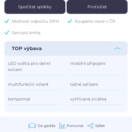
Spočítat splátky
Protiúčet
Možnost odpočtu DPH
Koupeno nové v ČR
Servisní kniha
TOP výbava
LED světla pro denní
mobilní připojení
svícení
multifunkční volant
tažné zařízení
tempomat
vyhřívaná zrcátka
Do garáže
Porovnat
Sdílet