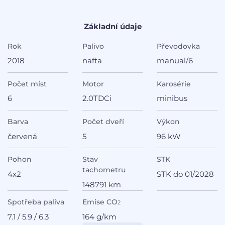
Základní údaje
Rok
Palivo
Převodovka
2018
nafta
manual/6
Počet míst
Motor
Karosérie
6
2.0TDCi
minibus
Barva
Počet dveří
Výkon
červená
5
96 kW
Pohon
Stav
STK
tachometru
4x2
STK do 01/2028
148791 km
Spotřeba paliva
Emise CO
2
7.1 / 5.9 / 6.3
164 g/km