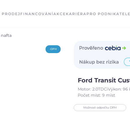
PRODEJ
FINANCOVÁNÍ
AKCE
KARIÉRA
PRO PODNIKATEL
nafta
-DPH
Ford Transit C
Motor:
2.0TDCi
Výkon:
96
Počet míst:
9 míst
Možnost odpočtu DPH