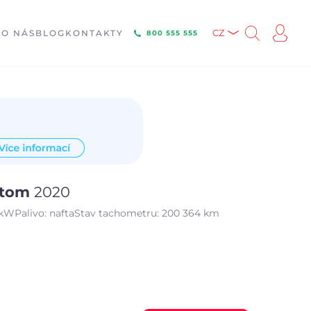
E
O NÁS
BLOG
KONTAKTY
CZ
800 555 555
ustom
2020
 kW
Palivo:
nafta
Stav tachometru:
200 364 km