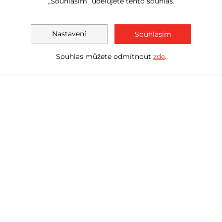
„Souhlasím“ udělujete tento souhlas.
Nastavení
Souhlasím
Souhlas můžete odmítnout
zde
.