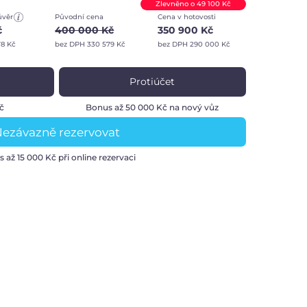
Zlevněno o 49 100 Kč
úvěr
Původní cena
Cena v hotovosti
č
400 000 Kč
350 900 Kč
78 Kč
bez DPH 330 579 Kč
bez DPH 290 000 Kč
Protiúčet
Kč
Bonus až 50 000 Kč na nový vůz
ezávazně rezervovat
s až
15 000 Kč
při online rezervaci