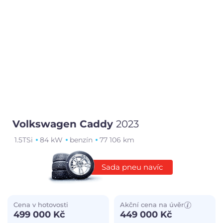
Volkswagen Caddy
2023
1.5TSi
84 kW
benzín
77 106 km
Sada pneu navíc
Cena v hotovosti
Akční cena na úvěr
499 000 Kč
449 000 Kč