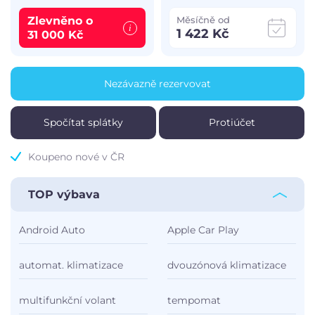
Zlevněno o
Měsíčně od
1 422 Kč
31 000 Kč
Nezávazně rezervovat
Spočítat splátky
Protiúčet
Koupeno nové v ČR
TOP výbava
Android Auto
Apple Car Play
automat. klimatizace
dvouzónová klimatizace
multifunkční volant
tempomat