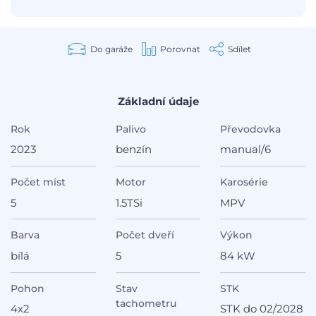
Do garáže
Porovnat
Sdílet
Základní údaje
Rok
Palivo
Převodovka
2023
benzín
manual/6
Počet míst
Motor
Karosérie
5
1.5TSi
MPV
Barva
Počet dveří
Výkon
bílá
5
84 kW
Pohon
Stav
STK
tachometru
4x2
STK do 02/2028