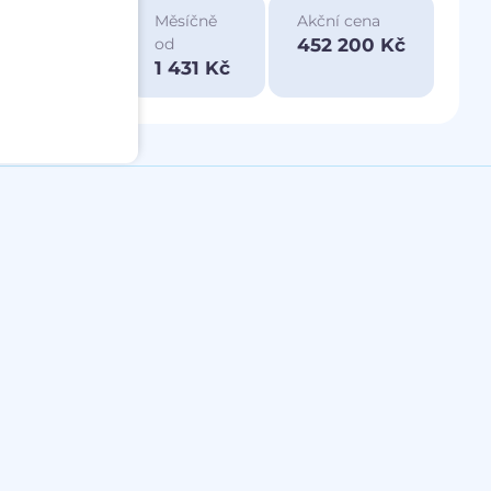
na
Měsíčně
Akční cena
0 Kč
452 200 Kč
od
1 431 Kč