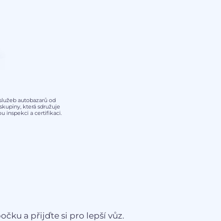
y služeb autobazarů od
kupiny, která sdružuje
 inspekci a certifikaci.
čku a přijďte si pro lepší vůz.