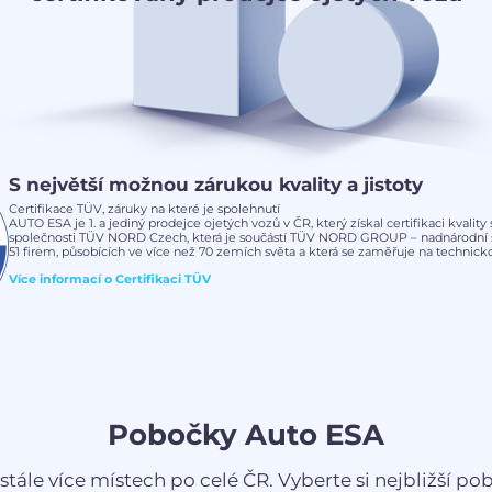
S největší možnou zárukou kvality a jistoty
Certifikace TÜV, záruky na které je spolehnutí
AUTO ESA je 1. a jediný prodejce ojetých vozů v ČR, který získal certifikaci kvalit
společnosti TÜV NORD Czech, která je součástí TÜV NORD GROUP – nadnárodní s
51 firem, působících ve více než 70 zemích světa a která se zaměřuje na technickou
Více informací o
Certifikaci TÜV
Pobočky Auto ESA
stále více místech po celé ČR. Vyberte si nejbližší pobo