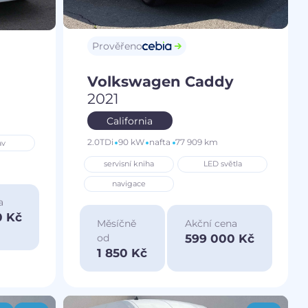
Prověřeno
Volkswagen Caddy
2021
California
2.0TDi
90 kW
nafta
77 909 km
av
servisní kniha
LED světla
navigace
a
0 Kč
Měsíčně
Akční cena
599 000 Kč
od
1 850 Kč