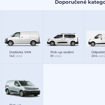
Doporučené katego
Dodávka VAN
Pick-up osobní
Odpoče
142
vozů
81
vozů
204
voz