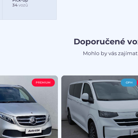
Pick-up
34
vozů
Doporučené vo
Mohlo by vás zajímat
PREMIUM
-DPH