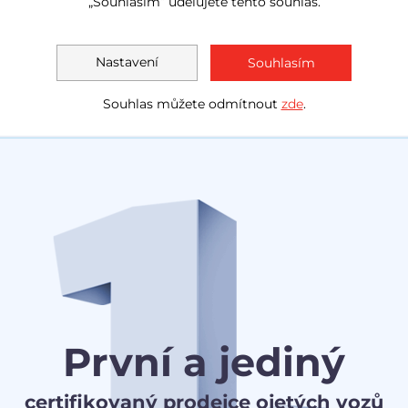
„Souhlasím“ udělujete tento souhlas.
Akční cena
Měsíčně od
Akční ce
500 000 Kč
1 514 Kč
481 20
Nastavení
Souhlasím
Souhlas můžete odmítnout
zde
.
První a jediný
certifikovaný prodejce ojetých vozů