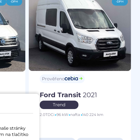
CE
-DPH
-DPH
Prověřeno
Ford Transit
2021
r
Trend
2.0TDCi
96 kW
nafta
140 224 km
naše stránky
m na tlačítko