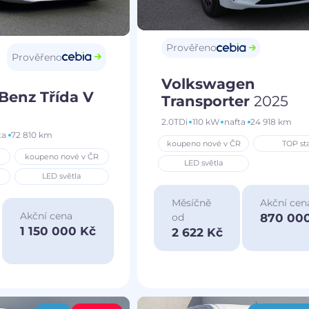
Prověřeno
Prověřeno
Volkswagen
Benz Třída V
Transporter
2025
2.0TDi
110 kW
nafta
24 918 km
ta
72 810 km
koupeno nové v ČR
TOP st
koupeno nové v ČR
LED světla
LED světla
Měsíčně
Akční cen
Akční cena
870 00
od
1 150 000 Kč
2 622 Kč