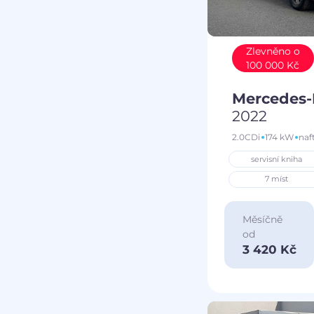
Zlevněno o
100 000 Kč
Mercedes-
2022
2.0CDi
174 kW
naf
servisní kniha
7 míst
Měsíčně
od
3 420 Kč