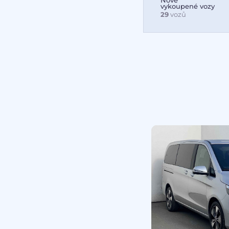
Nově
vykoupené vozy
29
vozů