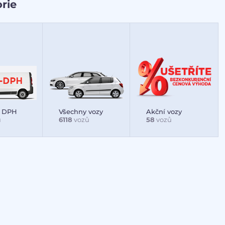
rie
t DPH
Všechny vozy
Akční vozy
ů
6118
vozů
58
vozů