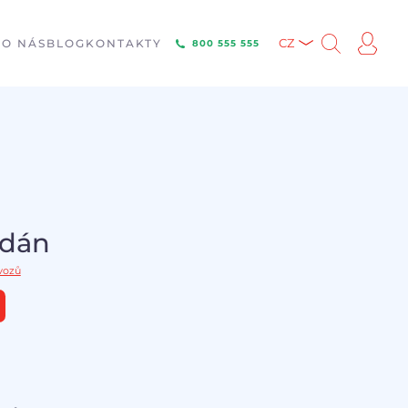
E
O NÁS
BLOG
KONTAKTY
CZ
800 555 555
odán
vozů