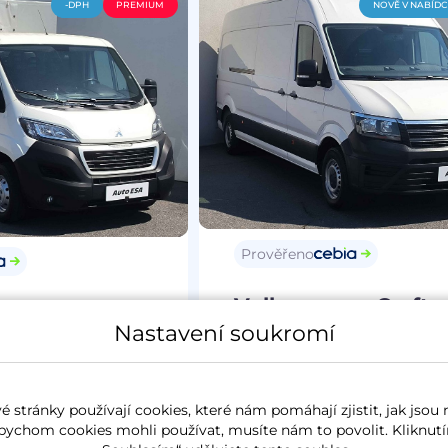
-DPH
PREMIUM
NOVĚ V NABÍD
Prověřeno
Volkswagen Crafte
Boxer
2021
2022
Nastavení soukromí
a
35 067 km
2.0TDi
103 kW
nafta
144 921 km
R
TOP stav
servisní kniha
 stránky používají cookies, které nám pomáhají zjistit, jak jsou 
bychom cookies mohli používat, musíte nám to povolit. Kliknutí