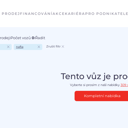
PRODEJ
FINANCOVÁNÍ
AKCE
KARIÉRA
PRO PODNIKATEL
prodej
Počet vozů
0
Řadit
I
I
Zrušit filtr
nafta
Tento vůz je pr
Vyberte si prosím z naší nabídky
309 
Kompletní nabídka