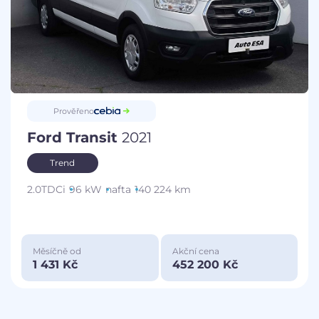
Prověřeno
Ford Transit
2021
Trend
2.0TDCi
96 kW
nafta
140 224 km
Měsíčně od
Akční cena
1 431 Kč
452 200 Kč