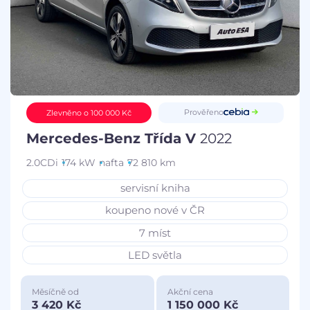
Prověřeno
Zlevněno o 100 000 Kč
Mercedes-Benz Třída V
2022
2.0CDi
174 kW
nafta
72 810 km
servisní kniha
koupeno nové v ČR
7 míst
LED světla
Měsíčně od
Akční cena
3 420 Kč
1 150 000 Kč