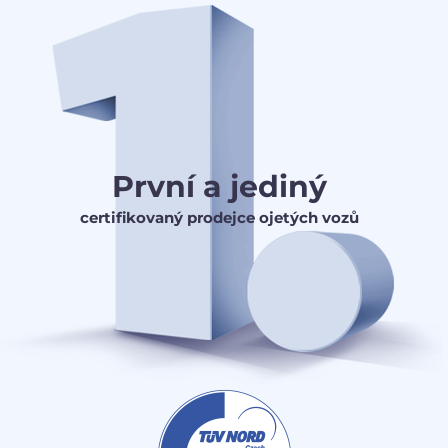
První a jediný
certifikovaný prodejce ojetých vozů