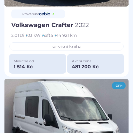
Prověřeno
Volkswagen Crafter
2022
2.0TDi
103 kW
nafta
144 921 km
servisní kniha
Měsíčně od
Akční cena
1 514 Kč
481 200 Kč
-DPH