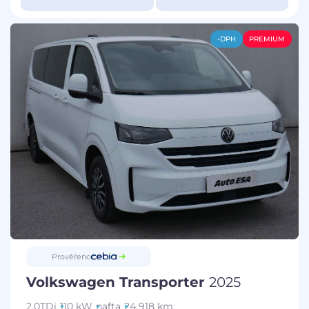
-DPH
PREMIUM
Prověřeno
Volkswagen Transporter
2025
2.0TDi
110 kW
nafta
24 918 km