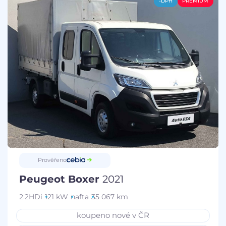
-DPH
PREMIUM
Prověřeno
Peugeot Boxer
2021
2.2HDi
121 kW
nafta
35 067 km
koupeno nové v ČR