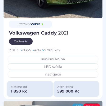
Prověřeno
Volkswagen Caddy
2021
California
2.0TDi
90 kW
nafta
77 909 km
servisní kniha
LED světla
navigace
Měsíčně od
Akční cena
1 850 Kč
599 000 Kč