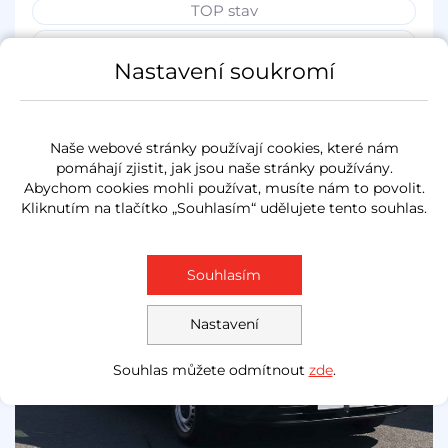
TOP stav
7 míst
Nastavení soukromí
Měsíčně od
Akční cena
1 568 Kč
500 000 Kč
Naše webové stránky používají cookies, které nám
pomáhají zjistit, jak jsou naše stránky používány.
NOVĚ V NABÍDCE
-DPH
Abychom cookies mohli používat, musíte nám to povolit.
Kliknutím na tlačítko „Souhlasím“ udělujete tento souhlas.
Souhlasím
Nastavení
Souhlas můžete odmítnout
zde
.