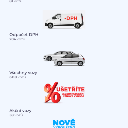
81
vozů
Odpočet DPH
204
vozů
Všechny vozy
6118
vozů
Akční vozy
58
vozů