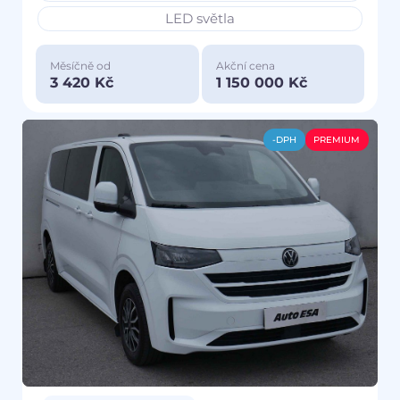
LED světla
Měsíčně od
Akční cena
3 420 Kč
1 150 000 Kč
-DPH
PREMIUM