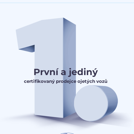
První a jediný
certifikovaný prodejce ojetých vozů