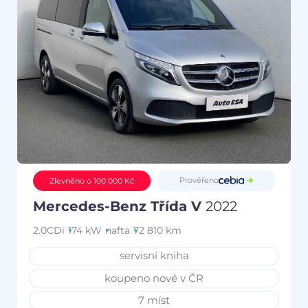
Prověřeno
Zlevněno o 100 000 Kč
Mercedes-Benz Třída V
2022
2.0CDi
174 kW
nafta
72 810 km
servisní kniha
koupeno nové v ČR
7 míst