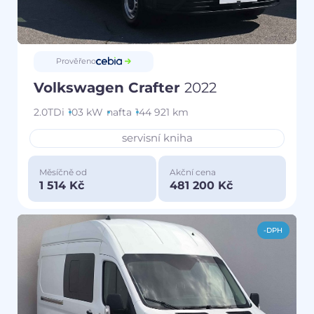
Prověřeno
Volkswagen Crafter
2022
2.0TDi
103 kW
nafta
144 921 km
servisní kniha
Měsíčně od
Akční cena
1 514 Kč
481 200 Kč
-DPH