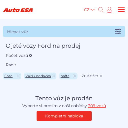
CZ
Hledat vůz
Ojeté vozy Ford na prodej
Počet vozů
0
Řadit
Ford
VAN / dodávka
nafta
Zrušit filtr
Tento vůz je prodán
Vyberte si prosím z naší nabídky
309 vozů
Kompletní nabídka