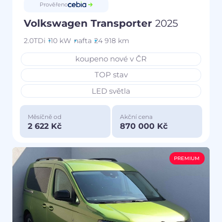
Prověřeno
Volkswagen Transporter
2025
2.0TDi
110 kW
nafta
24 918 km
koupeno nové v ČR
TOP stav
LED světla
Měsíčně od
Akční cena
2 622 Kč
870 000 Kč
PREMIUM