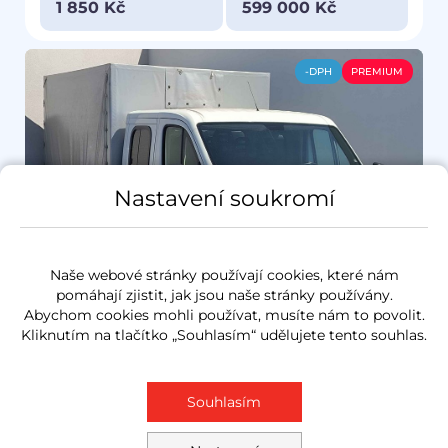
1 850 Kč
599 000 Kč
-DPH
PREMIUM
Nastavení soukromí
Naše webové stránky používají cookies, které nám
pomáhají zjistit, jak jsou naše stránky používány.
Abychom cookies mohli používat, musíte nám to povolit.
Kliknutím na tlačítko „Souhlasím“ udělujete tento souhlas.
Prověřeno
Souhlasím
Peugeot Boxer
2021
2.2HDi
121 kW
nafta
35 067 km