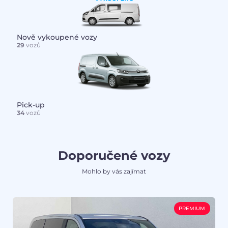
Nově vykoupené vozy
29
vozů
Pick-up
34
vozů
Doporučené vozy
Mohlo by vás zajímat
PREMIUM