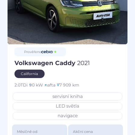
Prověřeno
Volkswagen Caddy
2021
California
2.0TDi
90 kW
nafta
77 909 km
servisní kniha
LED světla
navigace
Měsíčně od
Akční cena