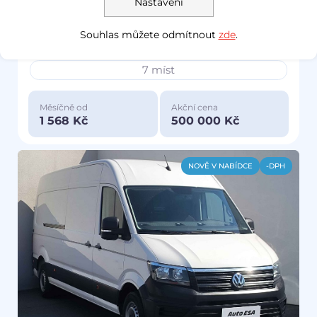
Nastavení
koupeno nové v ČR
Souhlas můžete odmítnout
zde
.
TOP stav
7 míst
Měsíčně od
Akční cena
1 568 Kč
500 000 Kč
NOVĚ V NABÍDCE
-DPH