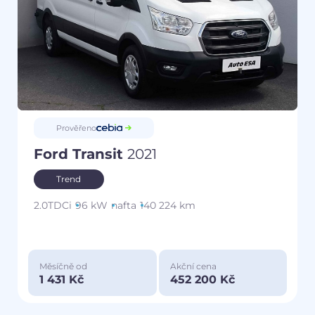
Prověřeno
Ford Transit
2021
Trend
2.0TDCi
96 kW
nafta
140 224 km
Měsíčně od
Akční cena
1 431 Kč
452 200 Kč